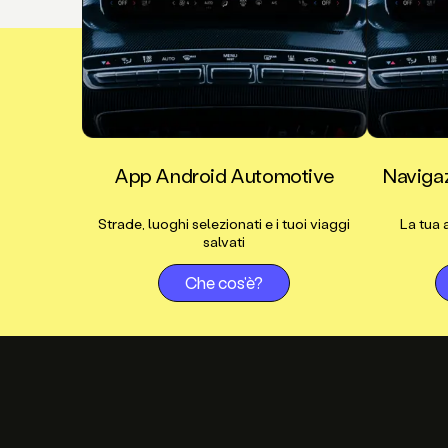
App Android Automotive
Navigaz
Strade, luoghi selezionati e i tuoi viaggi
La tua 
salvati
Che cos'è?