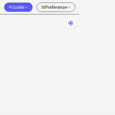
Guide
Preferenze
Dati mappa
Termini
50 km