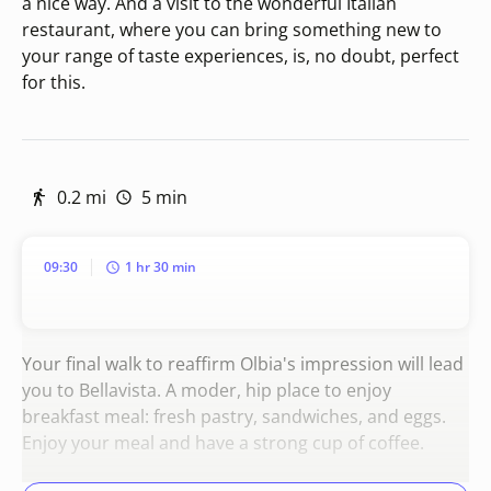
a nice way. And a visit to the wonderful Italian
restaurant, where you can bring something new to
your range of taste experiences, is, no doubt, perfect
for this.
0.2 mi
5 min
09:30
1 hr 30 min
Your final walk to reaffirm Olbia's impression will lead
you to Bellavista. A moder, hip place to enjoy
breakfast meal: fresh pastry, sandwiches, and eggs.
Enjoy your meal and have a strong cup of coffee.