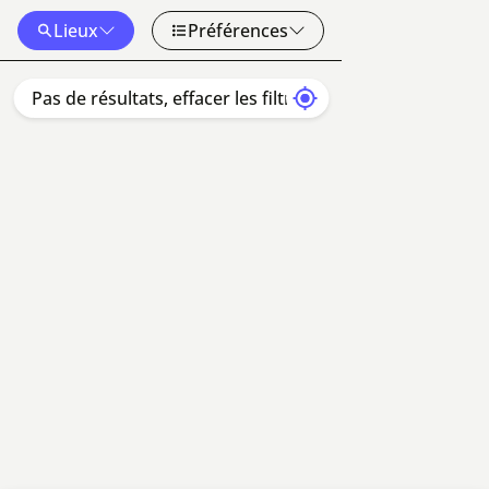
Lieux
Préférences
 cartographiques
Conditions d'utilisation
50 km
Pas de résultats, effacer les filtres